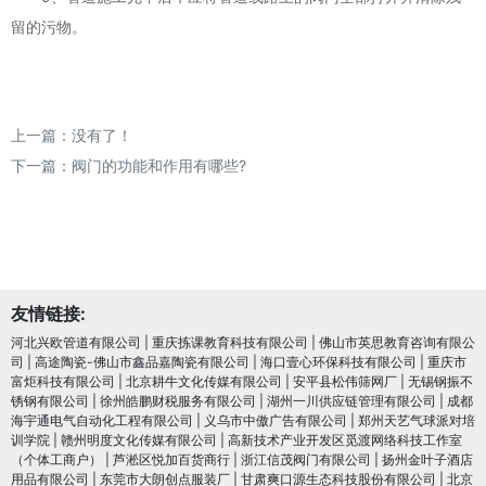
留的污物。
上一篇：没有了！
下一篇：
阀门的功能和作用有哪些?
友情链接:
河北兴欧管道有限公司
|
重庆拣课教育科技有限公司
|
佛山市英思教育咨询有限公
司
|
高途陶瓷-佛山市鑫品嘉陶瓷有限公司
|
海口壹心环保科技有限公司
|
重庆市
富炬科技有限公司
|
北京耕牛文化传媒有限公司
|
安平县松伟筛网厂
|
无锡钢振不
锈钢有限公司
|
徐州皓鹏财税服务有限公司
|
湖州一川供应链管理有限公司
|
成都
海宇通电气自动化工程有限公司
|
义乌市中傲广告有限公司
|
郑州天艺气球派对培
训学院
|
赣州明度文化传媒有限公司
|
高新技术产业开发区觅渡网络科技工作室
（个体工商户）
|
芦淞区悦加百货商行
|
浙江信茂阀门有限公司
|
扬州金叶子酒店
用品有限公司
|
东莞市大朗创点服装厂
|
甘肃爽口源生态科技股份有限公司
|
北京