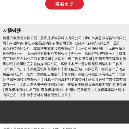
查看更多
友情链接:
河北兴欧管道有限公司
|
重庆拣课教育科技有限公司
|
佛山市英思教育咨询有限公
司
|
高途陶瓷-佛山市鑫品嘉陶瓷有限公司
|
海口壹心环保科技有限公司
|
重庆市
富炬科技有限公司
|
北京耕牛文化传媒有限公司
|
安平县松伟筛网厂
|
无锡钢振不
锈钢有限公司
|
徐州皓鹏财税服务有限公司
|
湖州一川供应链管理有限公司
|
成都
海宇通电气自动化工程有限公司
|
义乌市中傲广告有限公司
|
郑州天艺气球派对培
训学院
|
赣州明度文化传媒有限公司
|
高新技术产业开发区觅渡网络科技工作室
（个体工商户）
|
芦淞区悦加百货商行
|
浙江信茂阀门有限公司
|
扬州金叶子酒店
用品有限公司
|
东莞市大朗创点服装厂
|
甘肃爽口源生态科技股份有限公司
|
北京
乐学帮网络技术有限公司
|
河北一诺保温材料有限公司
|
获嘉县兴联广告传媒有限
责任公司
|
上海太发达电子科技有限公司
|
安徽省宁国市晨光汽车零部件有限公司
|
青岛极地海洋世界门票_青岛极地海洋世界团购_门票预定
|
北京程极标网络科技
有限公司
|
汉中秦宇密封材料有限责任公司
|