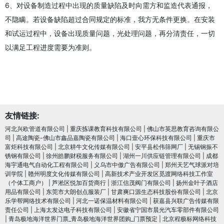
6、对设备制造过程中出现的质量缺陷及时向需方和监造代表通报，
不隐瞒。若设备缺陷超过合同规定的标准，我方无条件更换。在安装
和试运过程中，设备出现质量问题，光处理问题，再分清责任，一切
以满足工程进度需要为准则。
友情链接:
河北兴欧管道有限公司
|
重庆拣课教育科技有限公司
|
佛山市英思教育咨询有限公
司
|
高途陶瓷-佛山市鑫品嘉陶瓷有限公司
|
海口壹心环保科技有限公司
|
重庆市
富炬科技有限公司
|
北京耕牛文化传媒有限公司
|
安平县松伟筛网厂
|
无锡钢振不
锈钢有限公司
|
徐州皓鹏财税服务有限公司
|
湖州一川供应链管理有限公司
|
成都
海宇通电气自动化工程有限公司
|
义乌市中傲广告有限公司
|
郑州天艺气球派对培
训学院
|
赣州明度文化传媒有限公司
|
高新技术产业开发区觅渡网络科技工作室
（个体工商户）
|
芦淞区悦加百货商行
|
浙江信茂阀门有限公司
|
扬州金叶子酒店
用品有限公司
|
东莞市大朗创点服装厂
|
甘肃爽口源生态科技股份有限公司
|
北京
乐学帮网络技术有限公司
|
河北一诺保温材料有限公司
|
获嘉县兴联广告传媒有限
责任公司
|
上海太发达电子科技有限公司
|
安徽省宁国市晨光汽车零部件有限公司
|
青岛极地海洋世界门票_青岛极地海洋世界团购_门票预定
|
北京程极标网络科技