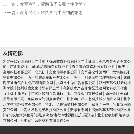
上一篇：
教育咨询：帮助孩子实现个性化学习
下一篇：
教育咨询：解决学习中遇到的难题
友情链接:
河北兴欧管道有限公司
|
重庆拣课教育科技有限公司
|
佛山市英思教育咨询有限公
司
|
高途陶瓷-佛山市鑫品嘉陶瓷有限公司
|
海口壹心环保科技有限公司
|
重庆市
富炬科技有限公司
|
北京耕牛文化传媒有限公司
|
安平县松伟筛网厂
|
无锡钢振不
锈钢有限公司
|
徐州皓鹏财税服务有限公司
|
湖州一川供应链管理有限公司
|
成都
海宇通电气自动化工程有限公司
|
义乌市中傲广告有限公司
|
郑州天艺气球派对培
训学院
|
赣州明度文化传媒有限公司
|
高新技术产业开发区觅渡网络科技工作室
（个体工商户）
|
芦淞区悦加百货商行
|
浙江信茂阀门有限公司
|
扬州金叶子酒店
用品有限公司
|
东莞市大朗创点服装厂
|
甘肃爽口源生态科技股份有限公司
|
北京
乐学帮网络技术有限公司
|
河北一诺保温材料有限公司
|
获嘉县兴联广告传媒有限
责任公司
|
上海太发达电子科技有限公司
|
安徽省宁国市晨光汽车零部件有限公司
|
青岛极地海洋世界门票_青岛极地海洋世界团购_门票预定
|
北京程极标网络科技
有限公司
|
汉中秦宇密封材料有限责任公司
|