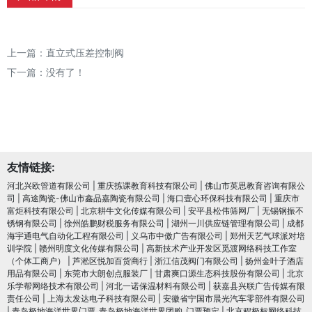
上一篇：
直立式压差控制阀
下一篇：没有了！
友情链接:
河北兴欧管道有限公司
|
重庆拣课教育科技有限公司
|
佛山市英思教育咨询有限公
司
|
高途陶瓷-佛山市鑫品嘉陶瓷有限公司
|
海口壹心环保科技有限公司
|
重庆市
富炬科技有限公司
|
北京耕牛文化传媒有限公司
|
安平县松伟筛网厂
|
无锡钢振不
锈钢有限公司
|
徐州皓鹏财税服务有限公司
|
湖州一川供应链管理有限公司
|
成都
海宇通电气自动化工程有限公司
|
义乌市中傲广告有限公司
|
郑州天艺气球派对培
训学院
|
赣州明度文化传媒有限公司
|
高新技术产业开发区觅渡网络科技工作室
（个体工商户）
|
芦淞区悦加百货商行
|
浙江信茂阀门有限公司
|
扬州金叶子酒店
用品有限公司
|
东莞市大朗创点服装厂
|
甘肃爽口源生态科技股份有限公司
|
北京
乐学帮网络技术有限公司
|
河北一诺保温材料有限公司
|
获嘉县兴联广告传媒有限
责任公司
|
上海太发达电子科技有限公司
|
安徽省宁国市晨光汽车零部件有限公司
|
青岛极地海洋世界门票_青岛极地海洋世界团购_门票预定
|
北京程极标网络科技