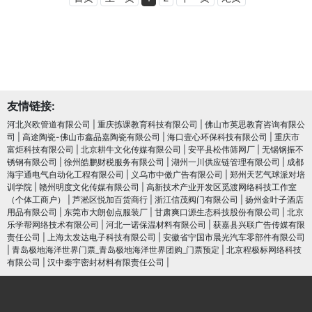
友情链接:
河北兴欧管道有限公司
|
重庆拣课教育科技有限公司
|
佛山市英思教育咨询有限公
司
|
高途陶瓷-佛山市鑫品嘉陶瓷有限公司
|
海口壹心环保科技有限公司
|
重庆市
富炬科技有限公司
|
北京耕牛文化传媒有限公司
|
安平县松伟筛网厂
|
无锡钢振不
锈钢有限公司
|
徐州皓鹏财税服务有限公司
|
湖州一川供应链管理有限公司
|
成都
海宇通电气自动化工程有限公司
|
义乌市中傲广告有限公司
|
郑州天艺气球派对培
训学院
|
赣州明度文化传媒有限公司
|
高新技术产业开发区觅渡网络科技工作室
（个体工商户）
|
芦淞区悦加百货商行
|
浙江信茂阀门有限公司
|
扬州金叶子酒店
用品有限公司
|
东莞市大朗创点服装厂
|
甘肃爽口源生态科技股份有限公司
|
北京
乐学帮网络技术有限公司
|
河北一诺保温材料有限公司
|
获嘉县兴联广告传媒有限
责任公司
|
上海太发达电子科技有限公司
|
安徽省宁国市晨光汽车零部件有限公司
|
青岛极地海洋世界门票_青岛极地海洋世界团购_门票预定
|
北京程极标网络科技
有限公司
|
汉中秦宇密封材料有限责任公司
|