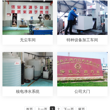
无尘车间
特种设备加工车间
核电净水系统
公司大门
首页
上一页
1
2
下一页
尾页