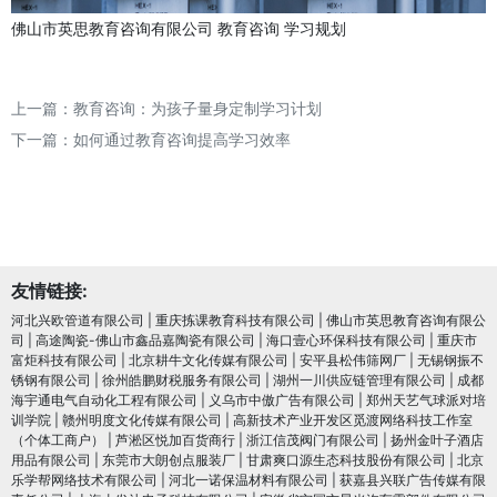
佛山市英思教育咨询有限公司
教育咨询
学习规划
上一篇：
教育咨询：为孩子量身定制学习计划
下一篇：
如何通过教育咨询提高学习效率
友情链接:
河北兴欧管道有限公司
|
重庆拣课教育科技有限公司
|
佛山市英思教育咨询有限公
司
|
高途陶瓷-佛山市鑫品嘉陶瓷有限公司
|
海口壹心环保科技有限公司
|
重庆市
富炬科技有限公司
|
北京耕牛文化传媒有限公司
|
安平县松伟筛网厂
|
无锡钢振不
锈钢有限公司
|
徐州皓鹏财税服务有限公司
|
湖州一川供应链管理有限公司
|
成都
海宇通电气自动化工程有限公司
|
义乌市中傲广告有限公司
|
郑州天艺气球派对培
训学院
|
赣州明度文化传媒有限公司
|
高新技术产业开发区觅渡网络科技工作室
（个体工商户）
|
芦淞区悦加百货商行
|
浙江信茂阀门有限公司
|
扬州金叶子酒店
用品有限公司
|
东莞市大朗创点服装厂
|
甘肃爽口源生态科技股份有限公司
|
北京
乐学帮网络技术有限公司
|
河北一诺保温材料有限公司
|
获嘉县兴联广告传媒有限