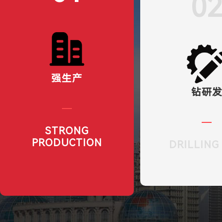
0
强生产
钻研
STRONG
PRODUCTION
DRILLING