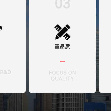
2
03
发
重品质
 R&D
FOCUS ON
QUALITY