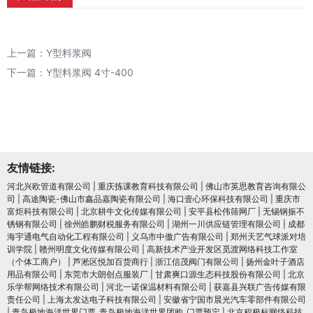
上一篇：
Y型料浆阀
下一篇：
Y型料浆阀 4寸-400
友情链接:
河北兴欧管道有限公司
|
重庆拣课教育科技有限公司
|
佛山市英思教育咨询有限公
司
|
高途陶瓷-佛山市鑫品嘉陶瓷有限公司
|
海口壹心环保科技有限公司
|
重庆市
富炬科技有限公司
|
北京耕牛文化传媒有限公司
|
安平县松伟筛网厂
|
无锡钢振不
锈钢有限公司
|
徐州皓鹏财税服务有限公司
|
湖州一川供应链管理有限公司
|
成都
海宇通电气自动化工程有限公司
|
义乌市中傲广告有限公司
|
郑州天艺气球派对培
训学院
|
赣州明度文化传媒有限公司
|
高新技术产业开发区觅渡网络科技工作室
（个体工商户）
|
芦淞区悦加百货商行
|
浙江信茂阀门有限公司
|
扬州金叶子酒店
用品有限公司
|
东莞市大朗创点服装厂
|
甘肃爽口源生态科技股份有限公司
|
北京
乐学帮网络技术有限公司
|
河北一诺保温材料有限公司
|
获嘉县兴联广告传媒有限
责任公司
|
上海太发达电子科技有限公司
|
安徽省宁国市晨光汽车零部件有限公司
|
青岛极地海洋世界门票_青岛极地海洋世界团购_门票预定
|
北京程极标网络科技